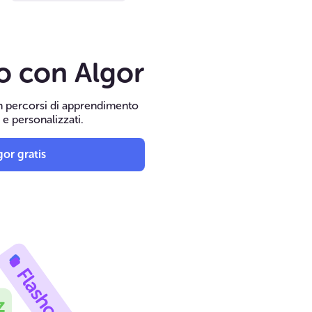
to con Algor
in percorsi di apprendimento
i e personalizzati.
or gratis