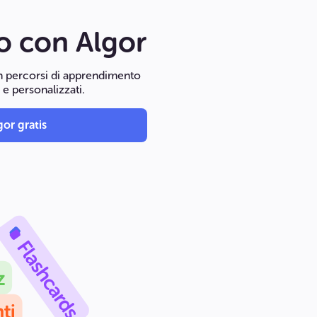
to con Algor
in percorsi di apprendimento
i e personalizzati.
or gratis