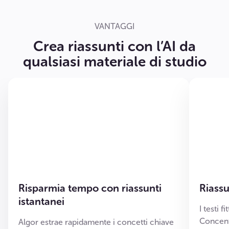
VANTAGGI
Crea riassunti con l’AI da
qualsiasi materiale di studio
Risparmia tempo con riassunti
Riassu
istantanei
I testi f
Concentr
Algor estrae rapidamente i concetti chiave