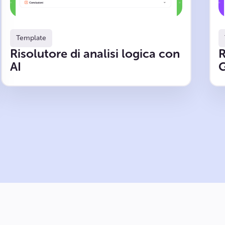
Template
Risolutore di analisi logica con
R
AI
G