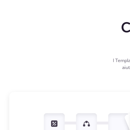
C
I Templa
aiu