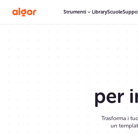
Strumenti
Library
Scuole
Suppo
per 
Trasforma i tu
un template