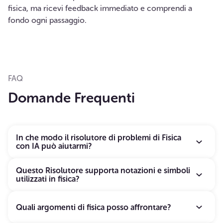
fisica, ma ricevi feedback immediato e comprendi a
fondo ogni passaggio.
FAQ
Domande Frequenti
In che modo il risolutore di problemi di Fisica
con IA può aiutarmi?
Fornisce spiegazioni dettagliate passo-passo per
Questo Risolutore supporta notazioni e simboli
utilizzati in fisica?
qualsiasi problema di fisica che carichi. Capirai non
solo il "cosa", ma anche il "perché" della soluzione
Sì, il risolutore riconosce e gestisce correttamente i
finale.
Quali argomenti di fisica posso affrontare?
simboli usati in fisica come lettere greche, unità di