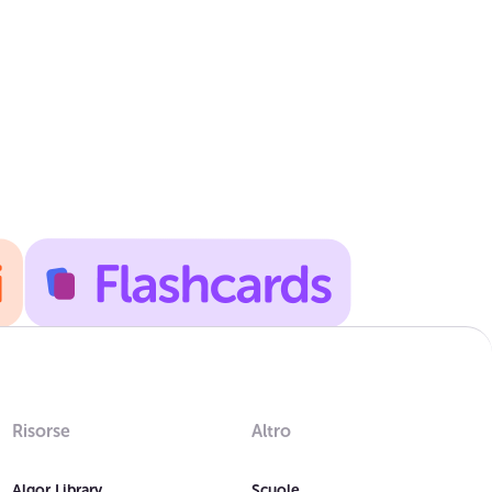
Risorse
Altro
Algor Library
Scuole