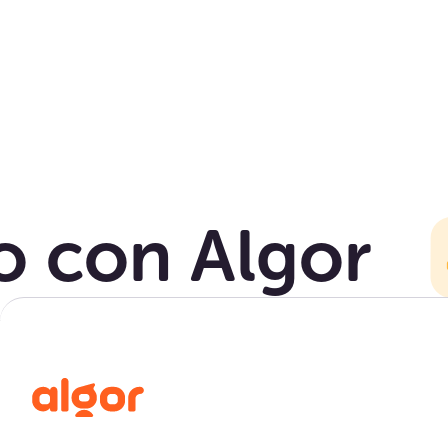
to con Algor
in percorsi di apprendimento
i e personalizzati.