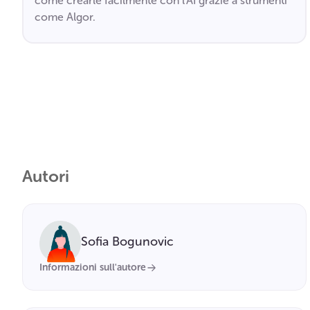
come crearle facilmente con l’AI grazie a strumenti
come Algor.
Autori
Sofia Bogunovic
Informazioni sull'autore