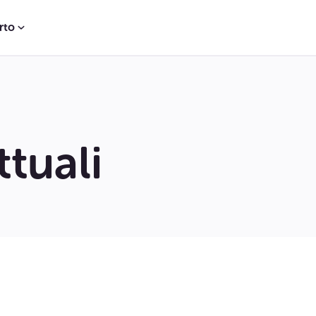
rto
tuali