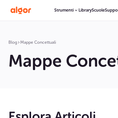
Strumenti
Library
Scuole
Suppo
Blog
Mappe Concettuali
Mappe Concet
Esplora Articoli