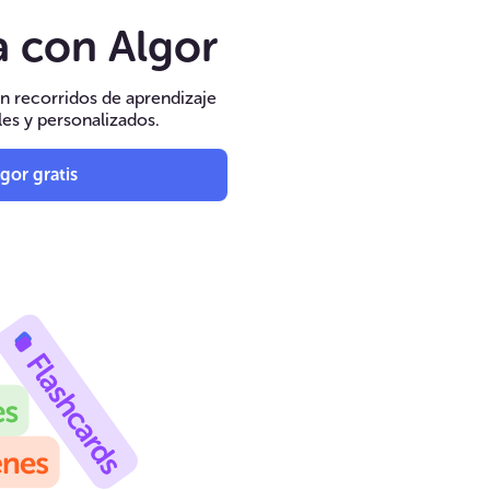
 con Algor
n recorridos de aprendizaje
les y personalizados.
gor gratis