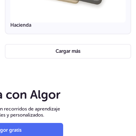
Hacienda
Cargar más
 con Algor
n recorridos de aprendizaje
les y personalizados.
gor gratis